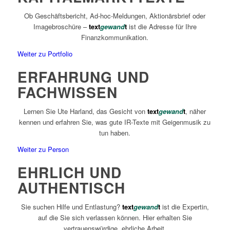
Ob Geschäftsbericht, Ad-hoc-Meldungen, Aktionärsbrief oder
Imagebroschüre –
text
gewand
t
ist die Adresse für Ihre
Finanzkommunikation.
Weiter zu Portfolio
ERFAHRUNG UND
FACHWISSEN
Lernen Sie Ute Harland, das Gesicht von
text
gewand
t
, näher
kennen und erfahren Sie, was gute IR-Texte mit Geigenmusik zu
tun haben.
Weiter zu Person
EHRLICH UND
AUTHENTISCH
Sie suchen Hilfe und Entlastung?
text
gewand
t
ist die Expertin,
auf die Sie sich verlassen können. Hier erhalten Sie
vertrauenswürdige, ehrliche Arbeit.