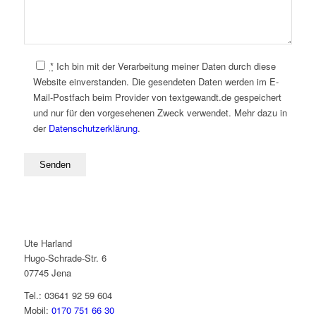
*
Ich bin mit der Verarbeitung meiner Daten durch diese
Website einverstanden. Die gesendeten Daten werden im E-
Mail-Postfach beim Provider von textgewandt.de gespeichert
und nur für den vorgesehenen Zweck verwendet. Mehr dazu in
der
Datenschutzerklärung
.
Bitte
lassen
Sie
dieses
Feld
leer.
Ute Harland
Hugo-Schrade-Str. 6
07745 Jena
Tel.: 03641 92 59 604
Mobil:
0170 751 66 30